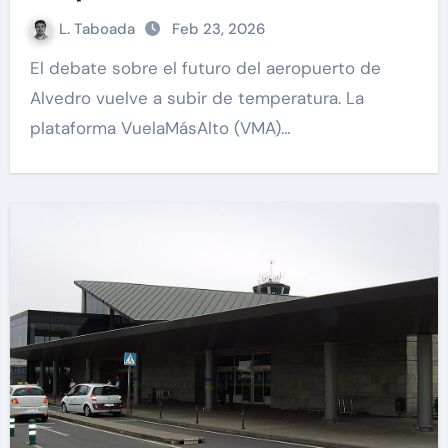
L. Taboada
Feb 23, 2026
El debate sobre el futuro del aeropuerto de
Alvedro vuelve a subir de temperatura. La
plataforma VuelaMásAlto (VMA)…